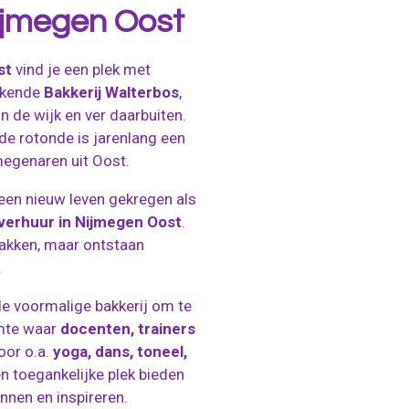
Nijmegen Oost
st
vind je een plek met
bekende
Bakkerij Walterbos
,
n de wijk en ver daarbuiten.
de rotonde is jarenlang een
egenaren uit Oost.
en nieuw leven gekregen als
verhuur in Nijmegen Oost
.
akken, maar ontstaan
.
e voormalige bakkerij om te
imte waar
docenten, trainers
oor o.a.
yoga, dans, toneel,
een toegankelijke plek bieden
en en inspireren.