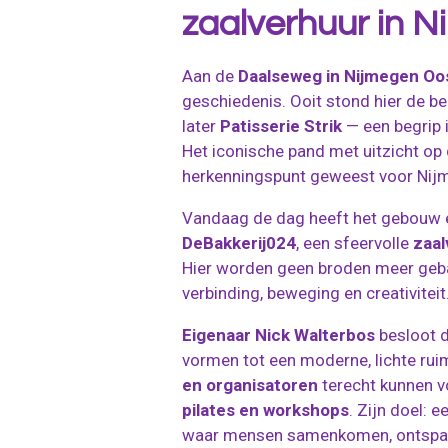
zaalverhuur in 
Aan de
Daalseweg in Nijmegen Oo
geschiedenis. Ooit stond hier de 
later
Patisserie Strik
— een begrip i
Het iconische pand met uitzicht op 
herkenningspunt geweest voor Nijm
Vandaag de dag heeft het gebouw e
DeBakkerij024
, een sfeervolle
zaal
Hier worden geen broden meer geb
verbinding, beweging en creativiteit
Eigenaar Nick Walterbos
besloot d
vormen tot een moderne, lichte ru
en organisatoren
terecht kunnen v
pilates en workshops
. Zijn doel: 
waar mensen samenkomen, ontspann