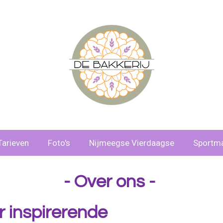
Tarieven
Foto's
Nijmeegse Vierdaagse
Sportm
- Over ons -
r inspirerende