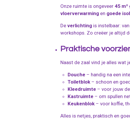
Onze ruimte is ongeveer
45 m² 
vloerverwarming
en
goede isol
De
verlichting
is instelbaar: va
workshops. Zo creëer je altijd de
Praktische voorzie
Naast de zaal vind je alles wat j
Douche
– handig na een inte
Toiletblok
– schoon en goed
Kleedruimte
– voor jouw de
Kastruimte
– om spullen net
Keukenblok
– voor koffie, th
Alles is netjes, praktisch en go